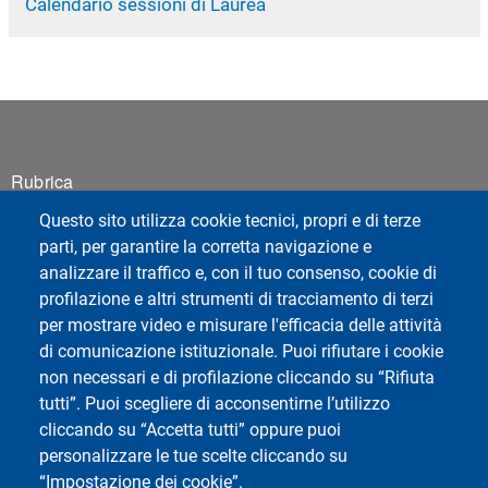
Calendario sessioni di Laurea
Footer 1
Rubrica
Webmail
Questo sito utilizza cookie tecnici, propri e di terze
ESSE3 Studenti
parti, per garantire la corretta navigazione e
ESSE3 Docenti
analizzare il traffico e, con il tuo consenso, cookie di
profilazione e altri strumenti di tracciamento di terzi
Privacy
per mostrare video e misurare l'efficacia delle attività
Accessibilità
di comunicazione istituzionale. Puoi rifiutare i cookie
Cookie settings
non necessari e di profilazione cliccando su “Rifiuta
tutti”. Puoi scegliere di acconsentirne l’utilizzo
cliccando su “Accetta tutti” oppure puoi
personalizzare le tue scelte cliccando su
“Impostazione dei cookie”.