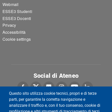
Webmail
ESSE3 Studenti
ESSE3 Docenti
Privacy
Accessibilità
Cookie settings
Social di Ateneo
Questo sito utilizza cookie tecnici, propri e di terze
parti, per garantire la corretta navigazione e
analizzare il traffico e, con il tuo consenso, cookie di
Dipartimento di Scienze del Sistema Nervoso e del
Comportamento
profilazione e altri strumenti di tracciamento di terzi